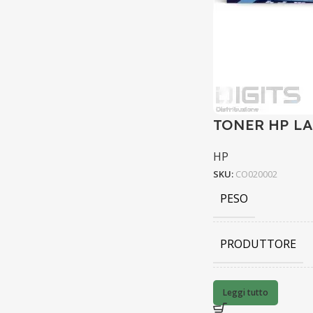
TONER HP LA
HP
SKU:
CO020002
PESO
PRODUTTORE
BARCODE
Leggi tutto