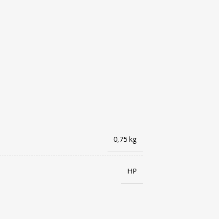
0,75 kg
HP
194850587269