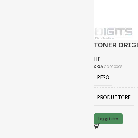
TONER ORIG
HP
SKU:
CO020008
PESO
PRODUTTORE
BARCODE
Leggi tutto