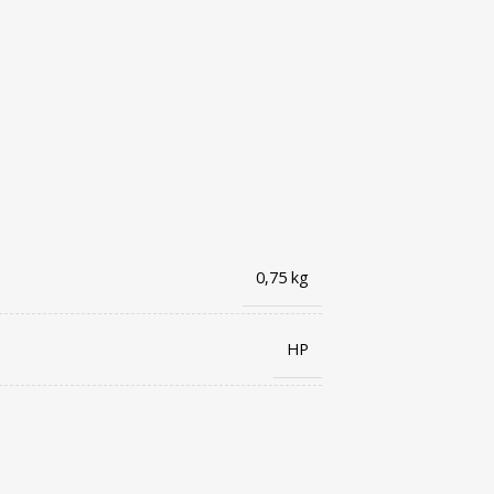
0,75 kg
HP
194850740626