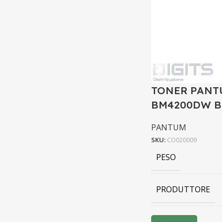
TONER PANTU
BM4200DW 
PANTUM
SKU:
CO020009
PESO
PRODUTTORE
BARCODE