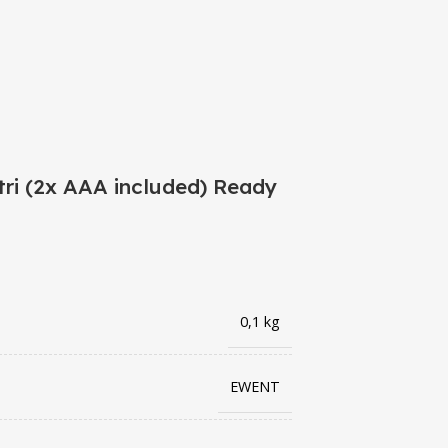
ri (2x AAA included) Ready
0,1 kg
EWENT