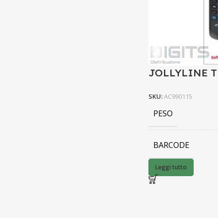
JOLLYLINE 
SKU:
AC990115
PESO
BARCODE
Leggi tutto