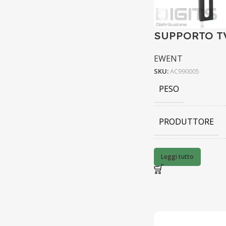
SUPPORTO TV
EWENT
SKU:
AC990005
PESO
PRODUTTORE
BARCODE
Leggi tutto