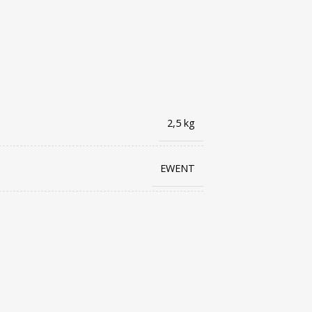
2,5 kg
EWENT
8032958186231