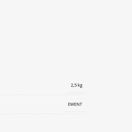
2,5 kg
EWENT
8054392610905