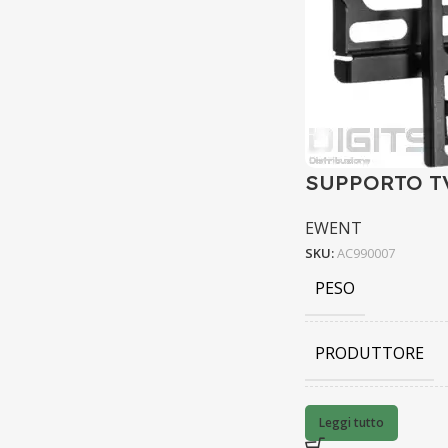
SUPPORTO TV
EWENT
SKU:
AC990007
PESO
PRODUTTORE
BARCODE
Leggi tutto