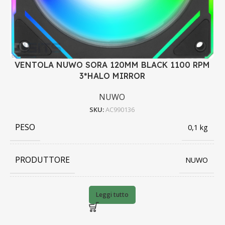
VENTOLA NUWO SORA 120MM BLACK 1100 RPM
3*HALO MIRROR
NUWO
SKU:
AC990136
PESO
0,1 kg
PRODUTTORE
NUWO
BARCODE
8053323506959
Leggi tutto