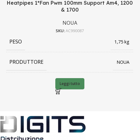
Heatpipes 1*Fan Pwm 100mm Support Am4, 1200
& 1700
NOUA
SKU:
AC990087
PESO
1,75 kg
PRODUTTORE
NOUA
BARCODE
8053323502296
Leggi tutto