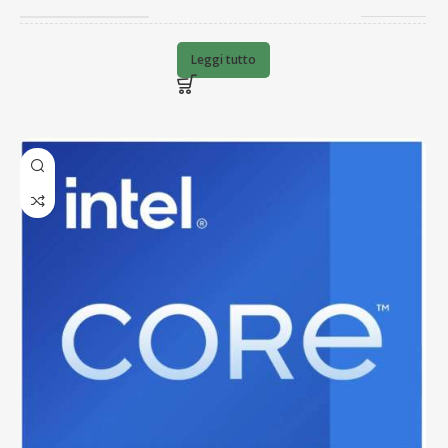
BARCODE
735858503129
Leggi tutto