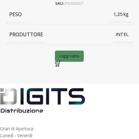
SKU:
PS030007
PESO
1,25 kg
PRODUTTORE
INTEL
BARCODE
5032037279246
Leggi tutto
Orari di Apertura
Lunedì - Venerdì