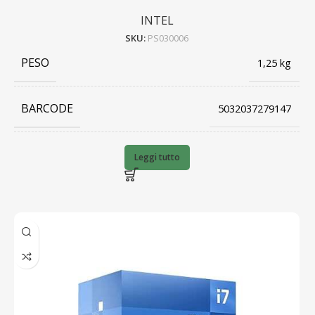
INTEL
SKU:
PS030006
PESO
1,25 kg
BARCODE
5032037279147
PRODUTTORE
INTEL
Leggi tutto