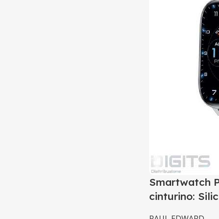
Smartwatch P
cinturino: Si
PAUL EDWARD