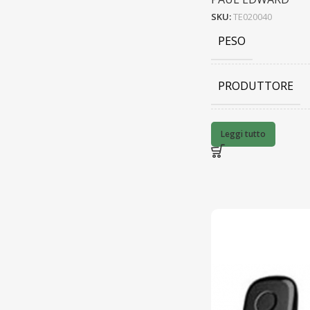
SKU:
TE020040
PESO
PRODUTTORE
BARCODE
Leggi tutto