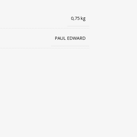
0,75 kg
PAUL EDWARD
8021087293293