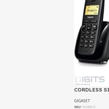
CORDLESS S
GIGASET
SKU:
TE040012