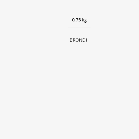
0,75 kg
BRONDI
8015908707632