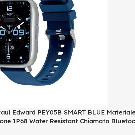
aul Edward PEY05B SMART BLUE Materiale c
licone IP68 Water Resistant Chiamata Blueto