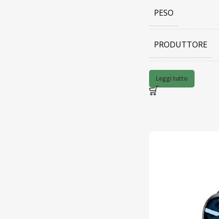
PESO
PRODUTTORE
BARCODE
Leggi tutto