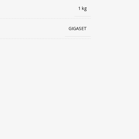
1 kg
GIGASET
4250366855813