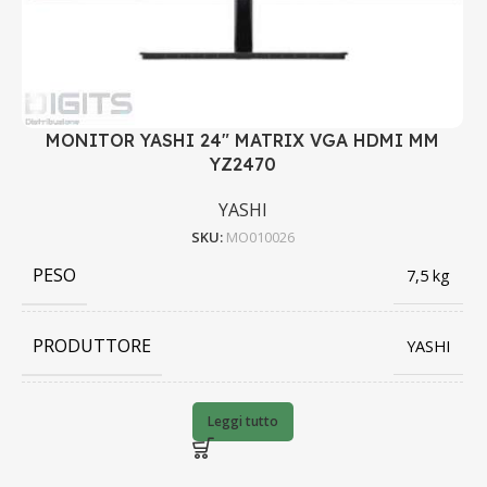
MONITOR YASHI 24" MATRIX VGA HDMI MM
YZ2470
YASHI
SKU:
MO010026
PESO
7,5 kg
PRODUTTORE
YASHI
BARCODE
8056994443929
Leggi tutto