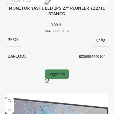
MONITOR YASHI LED IPS 27" PIONEER YZ2711
BIANCO
YASHI
SKU:
MO010004
PESO
7,5 kg
BARCODE
8056994440164
PRODUTTORE
YASHI
Leggi tutto