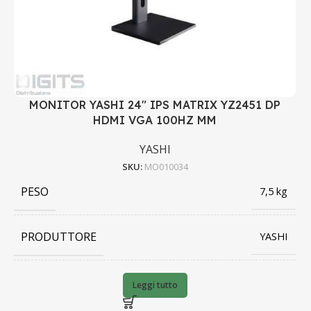
MONITOR YASHI 24" IPS MATRIX YZ2451 DP
HDMI VGA 100HZ MM
YASHI
SKU:
MO010034
PESO
7,5 kg
PRODUTTORE
YASHI
BARCODE
8056994442397
Leggi tutto