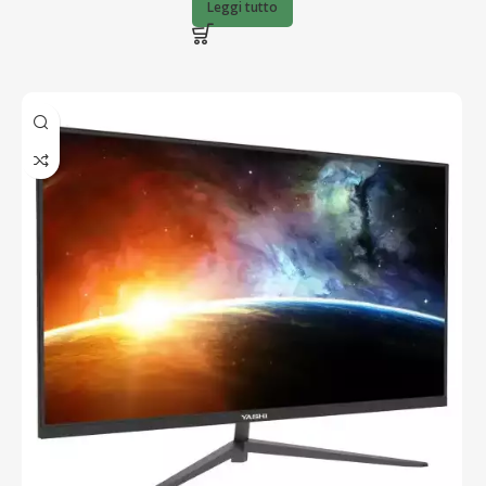
BARCODE
8712581804282
Leggi tutto