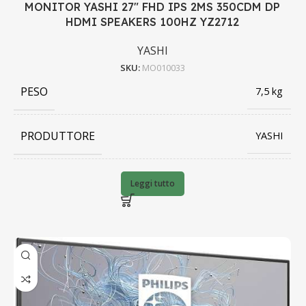
MONITOR YASHI 27" FHD IPS 2MS 350CDM DP
HDMI SPEAKERS 100HZ YZ2712
YASHI
SKU:
MO010033
PESO
7,5 kg
PRODUTTORE
YASHI
BARCODE
8056994442427
Leggi tutto