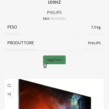
100HZ
PHILIPS
SKU:
MO010023
PESO
7,5 kg
PRODUTTORE
PHILIPS
BARCODE
8721038000351
Leggi tutto