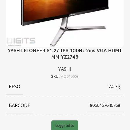
YASHI PIONEER S1 27 IPS 100Hz 2ms VGA HDMI
MM YZ2748
YASHI
SKU:
MO010003
PESO
7,5 kg
BARCODE
8056457646768
PRODUTTORE
YASHI
Leggi tutto