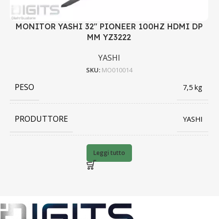
MONITOR YASHI 32" PIONEER 100HZ HDMI DP
MM YZ3222
YASHI
SKU:
MO010014
PESO
7,5 kg
PRODUTTORE
YASHI
BARCODE
8056994444780
Leggi tutto