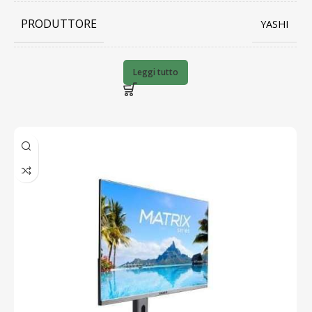
PRODUTTORE
YASHI
BARCODE
8056457642999
Leggi tutto