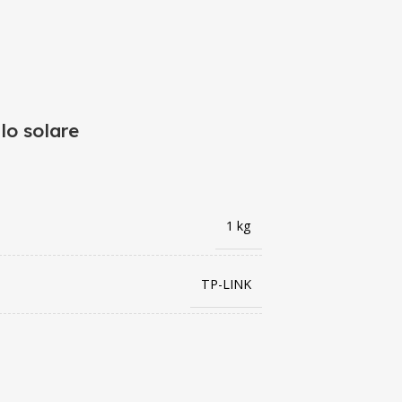
lo solare
1 kg
TP-LINK
8885020621617