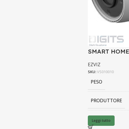
SMART HOME 
EZVIZ
SKU:
VS010010
PESO
PRODUTTORE
BARCODE
Leggi tutto