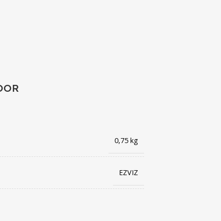
DOOR
0,75 kg
EZVIZ
6941545614731