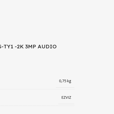
TY1 -2K 3MP AUDIO
0,75 kg
EZVIZ
6941545632698