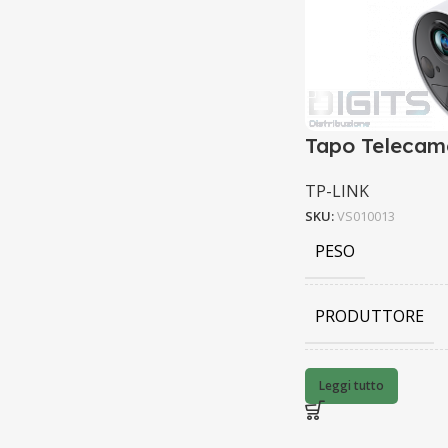
Tapo Telecame
TP-LINK
SKU:
VS010013
PESO
PRODUTTORE
BARCODE
Leggi tutto