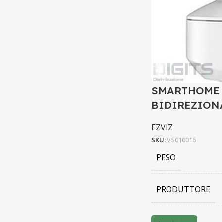
SMARTHOME 
BIDIREZION
EZVIZ
SKU:
VS010016
PESO
PRODUTTORE
BARCODE