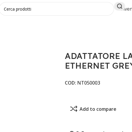
Diven
 USB-C GIGABIT ETHERNET GREY EW9818
ADATTATORE LA
ETHERNET GRE
COD:
NT050003
Add to compare