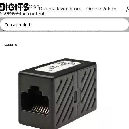
Skip to navigation
Diventa Rivenditore |
Ordine Veloce
Skip to main content
Home
NETWORKING
CAVI PER NETWORKING
ESAURITO