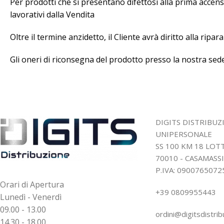
Per prodotti che si presentano difettosi alla prima accensi
lavorativi dalla Vendita
Oltre il termine anzidetto, il Cliente avrà diritto alla rip
Gli oneri di riconsegna del prodotto presso la nostra sede
DIGITS DISTRIBUZ
UNIPERSONALE
SS 100 KM 18 LO
70010 - CASAMASSI
P.IVA: 0900765072
Orari di Apertura
+39 0809955443
Lunedì - Venerdì
09.00 - 13.00
ordini@digitsdistrib
14.30 - 18.00