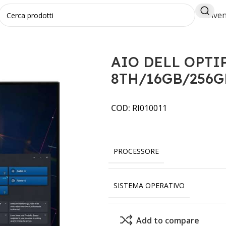
Diven
23.8" I5-8TH/16GB/256GB/W11P
AIO DELL OPTIPL
8TH/16GB/256
COD:
RI010011
PROCESSORE
SISTEMA OPERATIVO
Add to compare