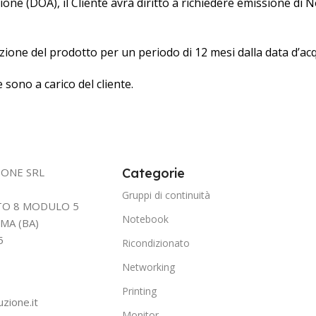
one (DOA), il Cliente avrà diritto a richiedere emissione di N
arazione del prodotto per un periodo di 12 mesi dalla data d’ac
 sono a carico del cliente.
IONE SRL
Categorie
Gruppi di continuità
TTO 8 MODULO 5
Notebook
MA (BA)
5
Ricondizionato
Networking
Printing
uzione.it
Monitor