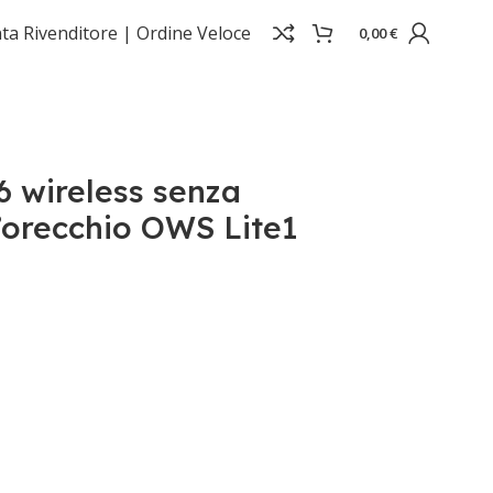
ta Rivenditore |
Ordine Veloce
0,00
€
6 wireless senza
’orecchio OWS Lite1