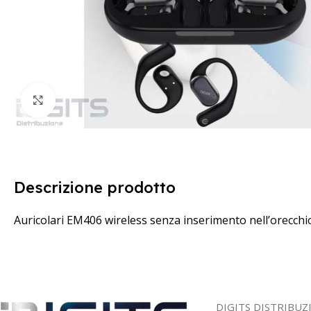
Clicca per ingrandire
Descrizione prodotto
Auricolari EM406 wireless senza inserimento nell’orecch
DIGITS DISTRIBUZ