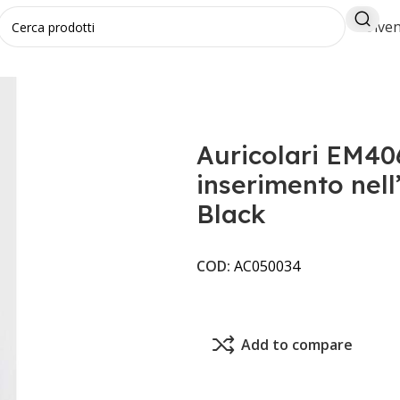
Diven
a inserimento nell’orecchio OWS Lite1 Black
Auricolari EM40
inserimento nell
Black
COD:
AC050034
Add to compare