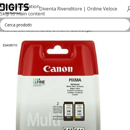
Skip to navigation
Diventa Rivenditore |
Ordine Veloce
Skip to main content
Home
CONSUMABILE ORIGINALE
INK JET
ESAURITO