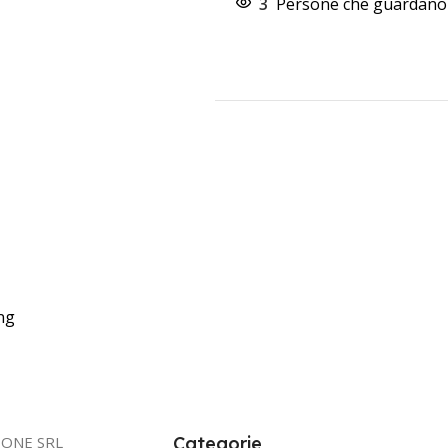
3
Persone che guardano 
ng
IONE SRL
Categorie