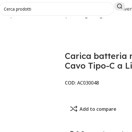
Diven
ria rapido PD 20W con Cavo Tipo-C a Lightning
Carica batteria
Cavo Tipo-C a L
COD:
AC030048
Add to compare