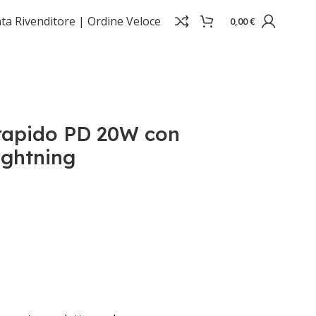
ta Rivenditore |
Ordine Veloce
0,00
€
 rapido PD 20W con
ightning