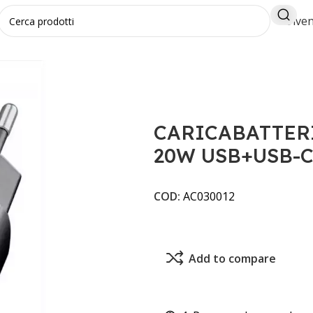
Diven
A RETE DUAL 20W USB+USB-C
CARICABATTERI
20W USB+USB-
COD:
AC030012
Add to compare