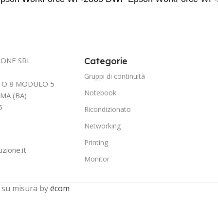
IONE SRL
Categorie
Gruppi di continuità
TTO 8 MODULO 5
Notebook
MA (BA)
5
Ricondizionato
Networking
Printing
uzione.it
Monitor
 su misura by
ēcom