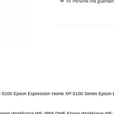
10
Persone che guardano
-5100 Epson Expression Home XP-5100 Series Epson
 Epson WorkForce WF-2865 DWF
Epson WorkForce WF