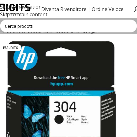
Skip to navigation
Diventa Rivenditore |
Ordine Veloce
Skip to main content
Home
CONSUMABILE ORIGINALE
INK JET
ESAURITO