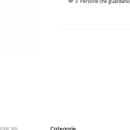
3
Persone che guardano 
IONE SRL
Categorie