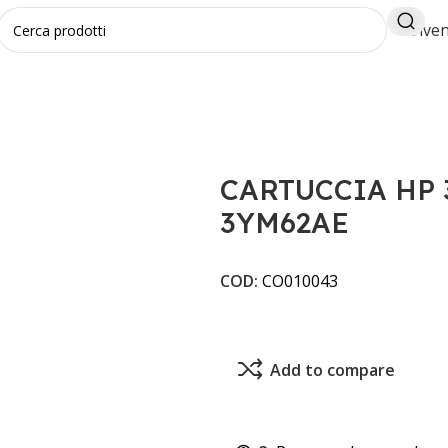
Diven
 305 XL NERO 3YM62AE
CARTUCCIA HP 
3YM62AE
COD:
CO010043
Add to compare