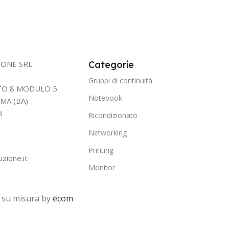
IONE SRL
Categorie
Gruppi di continuità
TTO 8 MODULO 5
Notebook
MA (BA)
5
Ricondizionato
Networking
Printing
uzione.it
Monitor
 su misura by
ēcom