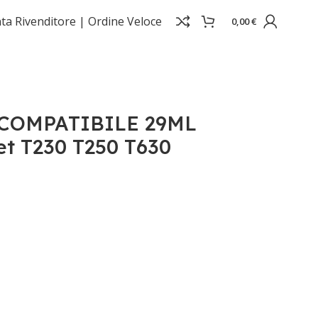
ta Rivenditore |
Ordine Veloce
0,00
€
30 T250 T630 T650 HP712Y
COMPATIBILE 29ML
t T230 T250 T630