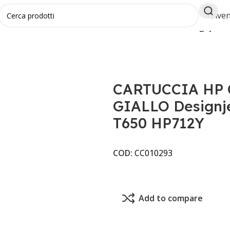
Diven
LI
CARTUCCIA HP COMPATIBILE 29ML GIALLO Designjet T2
CARTUCCIA HP 
GIALLO Designje
T650 HP712Y
COD:
CC010293
Add to compare