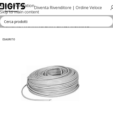
Skip to navigation
Diventa Rivenditore |
Ordine Veloce
Skip to main content
Home
NETWORKING
CAVI PER NETWORKING
ESAURITO