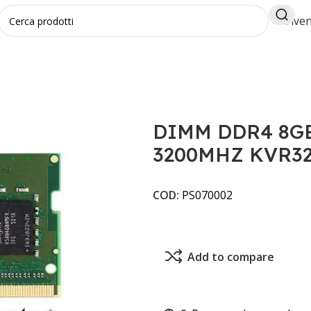
Diven
KINGSTON 3200MHZ KVR32N22S8/8
DIMM DDR4 8G
3200MHZ KVR32
COD:
PS070002
Add to compare