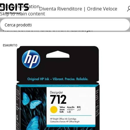
Skip to navigation
Diventa Rivenditore |
Ordine Veloce
Skip to main content
Home
CONSUMABILE ORIGINALE
INK JET
ESAURITO