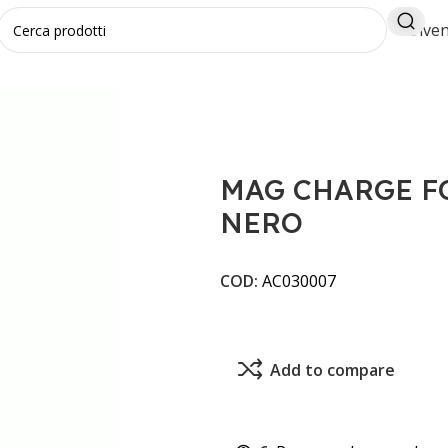
Diven
LE 2 IN 1 NERO
MAG CHARGE FO
NERO
COD:
AC030007
Add to compare