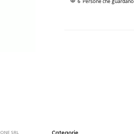
6
Persone che guardano 
IONE SRL
Categorie