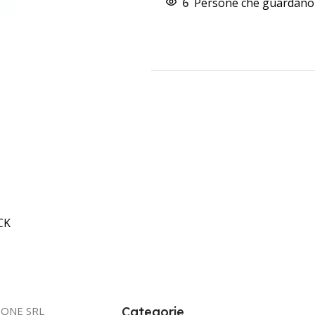
6
Persone che guardano 
CK
IONE SRL
Categorie