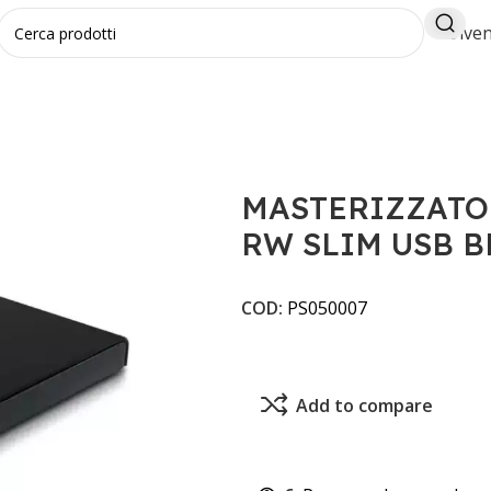
Diven
ZATORE ESTERNO LG DVD-RW SLIM USB BLACK
MASTERIZZATO
RW SLIM USB B
COD:
PS050007
Add to compare