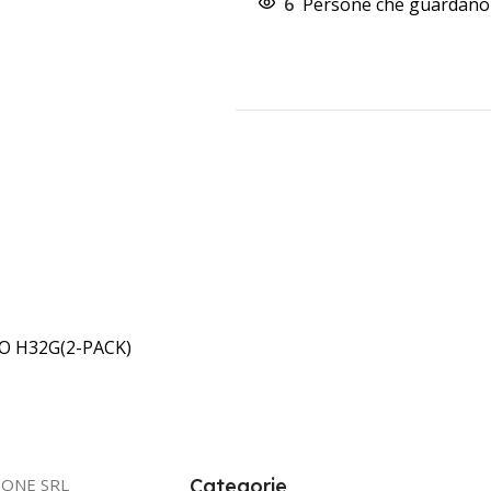
6
Persone che guardano 
O H32G(2-PACK)
IONE SRL
Categorie