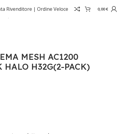
ta Rivenditore |
Ordine Veloce
0,00
€
ACK)
EMA MESH AC1200
K HALO H32G(2-PACK)