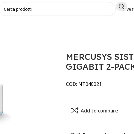
Diven
S SISTEMA MESH AC1200 GIGABIT 2-PACK HALO H32G(2-P
MERCUSYS SIST
GIGABIT 2-PAC
COD:
NT040021
Add to compare