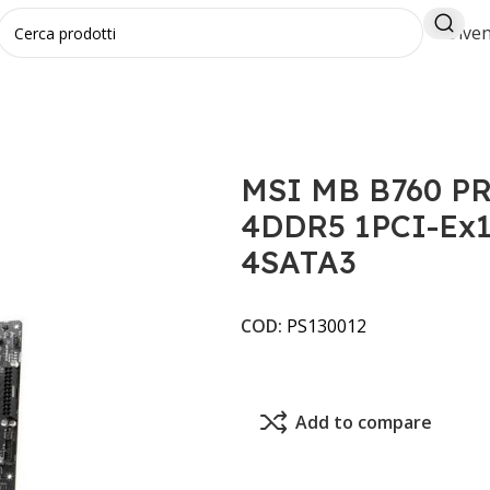
Diven
RO B760M-P LGA 1700 4DDR5 1PCI-Ex16 2PCI-Ex1 2M.2 4S
MSI MB B760 PR
4DDR5 1PCI-Ex1
4SATA3
COD:
PS130012
Add to compare