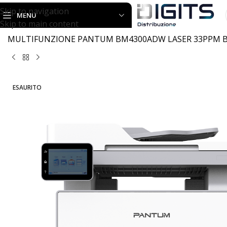
Skip to navigation
MENU
Skip to main content
Home
PRINTING
MULTIFUNZIONE LASER
MULTIFUNZIONE PANTUM BM4300ADW LASER 33PPM B/
ESAURITO