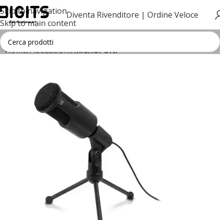
Skip to navigation
Diventa Rivenditore |
Ordine Veloce
Skip to main content
Home
ACCESSORI
MICROFONI