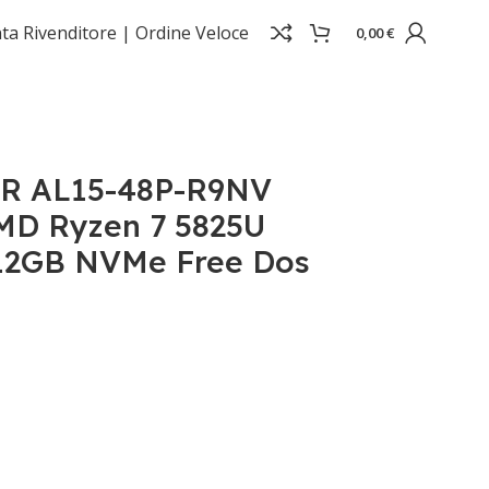
ta Rivenditore |
Ordine Veloce
0,00
€
NVMe Free Dos
R AL15-48P-R9NV
MD Ryzen 7 5825U
12GB NVMe Free Dos