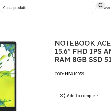
Diven
 15.6" FHD IPS AMD Ryzen 7 5825U RAM 8GB SSD 512GB 
NOTEBOOK ACE
15.6" FHD IPS A
RAM 8GB SSD 5
COD:
NB010059
Add to compare