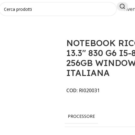
Diven
IZIONATO HP 13.3" 830 G6 I5-8TH RAM 8GB SSD 256GB 
NOTEBOOK RIC
13.3" 830 G6 I5
256GB WINDOWS
ITALIANA
COD:
RI020031
PROCESSORE