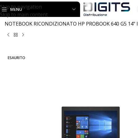
Skip to navigation
MENU
Skip to main content
Home
RICONDIZIONATO
NOTEBOOK
NOTEBOOK RICONDIZIONATO HP PROBOOK 640 G5 14" I
ESAURITO