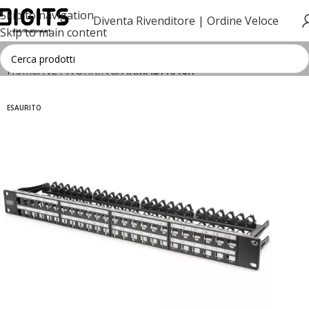
Skip to navigation
Diventa Rivenditore |
Ordine Veloce
Skip to main content
Home
NETWORKING
ARMADI RACK
ESAURITO