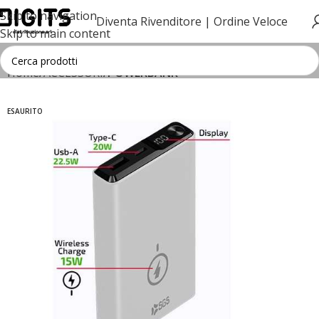
Skip to navigation
Diventa Rivenditore |
Ordine Veloce
Skip to main content
Home
ACCESSORI
POWERBANK
ESAURITO