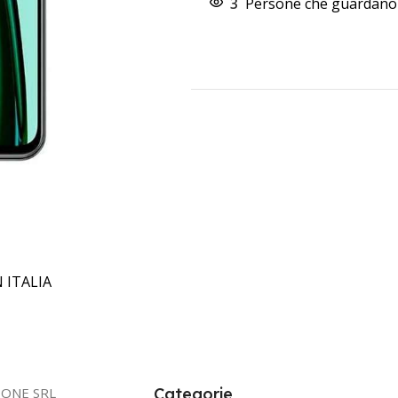
3
Persone che guardano 
 ITALIA
IONE SRL
Categorie