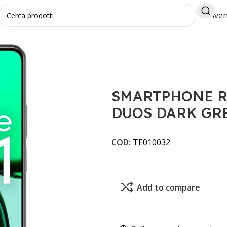
Diven
C61 6+128GB DUOS DARK GREEN ITALIA
SMARTPHONE R
DUOS DARK GRE
COD:
TE010032
Add to compare