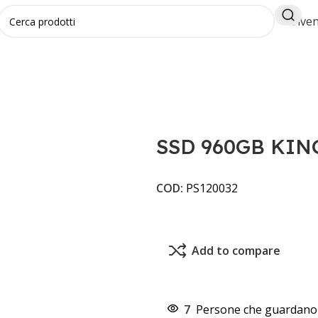
Diven
5" A400
SSD 960GB KING
COD:
PS120032
Add to compare
7
Persone che guardano 