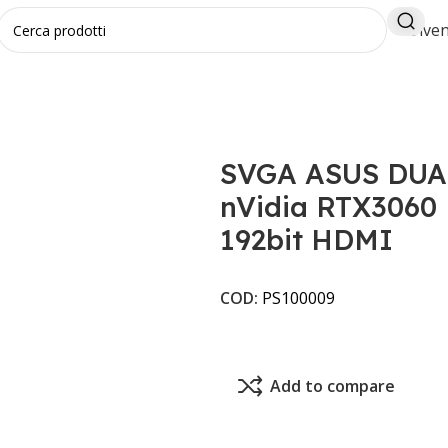
Diven
UAL-RTX3060-O12G-V2 nVidia RTX3060 PCIe4.0 12GB DDR6 
SVGA ASUS DUA
nVidia RTX3060
192bit HDMI
COD:
PS100009
Add to compare