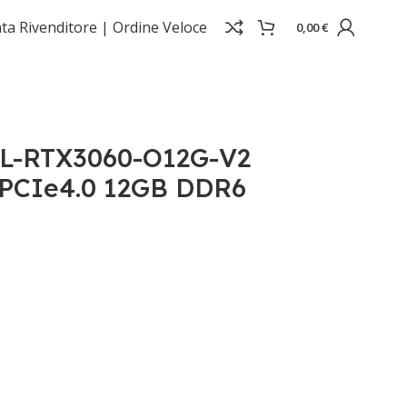
ta Rivenditore |
Ordine Veloce
0,00
€
192bit HDMI
L-RTX3060-O12G-V2
 PCIe4.0 12GB DDR6