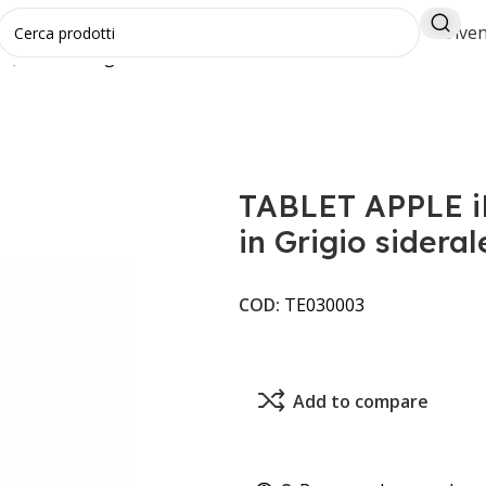
Diven
) WiFi in Grigio siderale da 64GB
TABLET APPLE iP
in Grigio sidera
COD:
TE030003
Add to compare