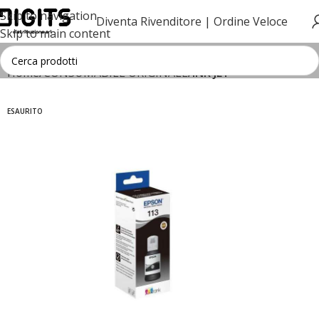
Skip to navigation
Diventa Rivenditore |
Ordine Veloce
Skip to main content
Home
CONSUMABILE ORIGINALE
INK JET
ESAURITO