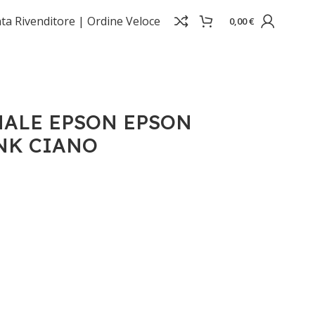
ta Rivenditore |
Ordine Veloce
0,00
€
55
NALE EPSON EPSON
NK CIANO