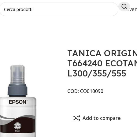
Diven
NALE EPSON EPSON T664240 ECOTANK CIANO L300/355/5
TANICA ORIGI
T664240 ECOTA
L300/355/555
COD:
CO010090
Add to compare