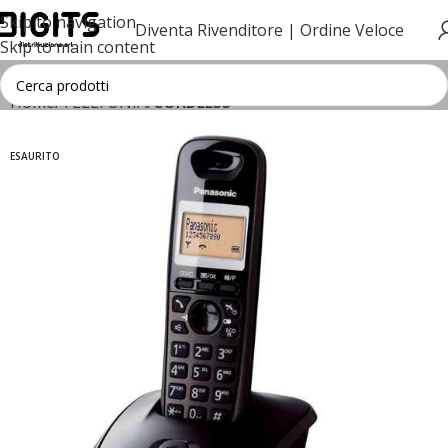
Skip to navigation
Diventa Rivenditore |
Ordine Veloce
Skip to main content
Home
TELEFONIA
CORDLESS
ESAURITO