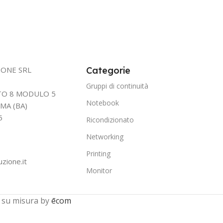
IONE SRL
Categorie
Gruppi di continuità
TTO 8 MODULO 5
Notebook
MA (BA)
5
Ricondizionato
Networking
Printing
uzione.it
Monitor
 su misura by
ēcom