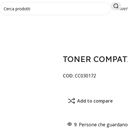
Diven
LI
TONER COMPATIBILE 067H NERO
TONER COMPAT
COD:
CC030172
Add to compare
9
Persone che guardano 