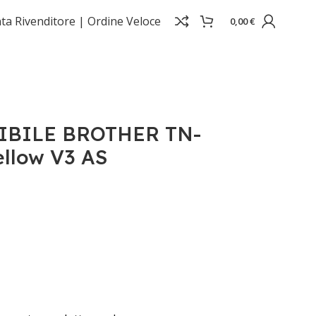
ta Rivenditore |
Ordine Veloce
0,00
€
 V3 AS
IBILE BROTHER TN-
llow V3 AS