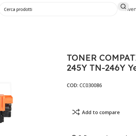
Diven
LI
TONER COMPATIBILE BROTHER TN-245Y TN-246Y Yellow
TONER COMPAT
245Y TN-246Y Ye
COD:
CC030086
Add to compare