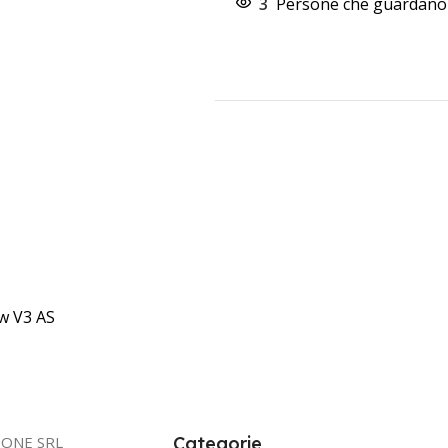
3
Persone che guardano 
w V3 AS
IONE SRL
Categorie