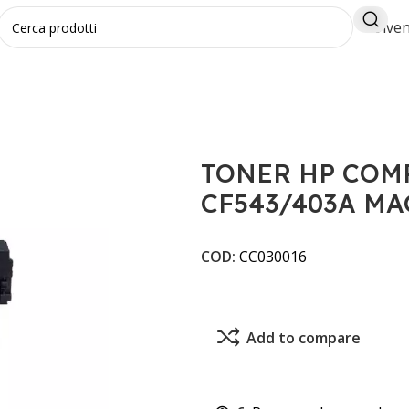
Diven
LI
TONER HP COMPATIBILE UNIV CF543/403A MAGENTA
TONER HP COM
CF543/403A M
COD:
CC030016
Add to compare