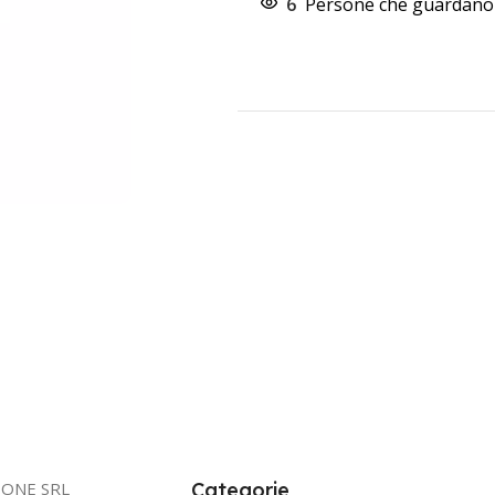
6
Persone che guardano 
IONE SRL
Categorie