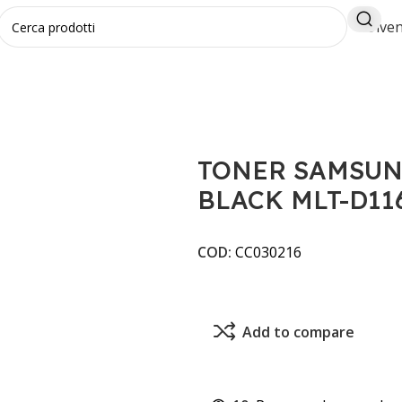
Diven
LI
TONER SAMSUNG COMPATIBILE BLACK MLT-D116L MN
TONER SAMSUN
BLACK MLT-D11
COD:
CC030216
Add to compare