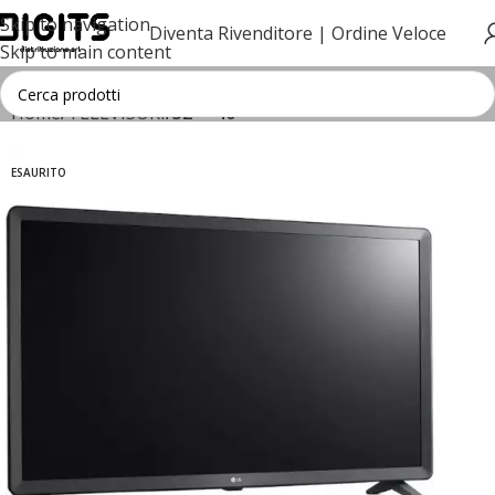
Skip to navigation
Diventa Rivenditore |
Ordine Veloce
Skip to main content
Home
TELEVISORI
32" - 40"
ESAURITO