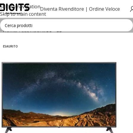
Skip to navigation
Diventa Rivenditore |
Ordine Veloce
Skip to main content
Home
TELEVISORI
50"- 55"
ESAURITO