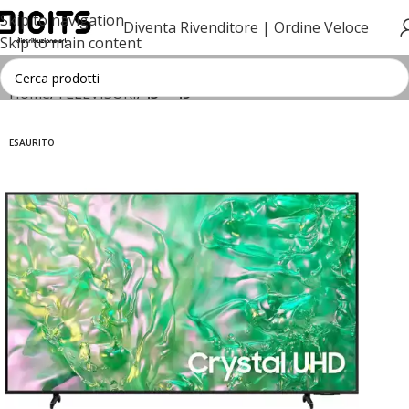
Skip to navigation
Diventa Rivenditore |
Ordine Veloce
Skip to main content
Home
TELEVISORI
43"- 49"
ESAURITO