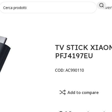
Diven
197EU
TV STICK XIAO
PFJ4197EU
COD:
AC990110
Add to compare