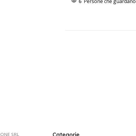
6
Persone che guardano 
IONE SRL
Categorie