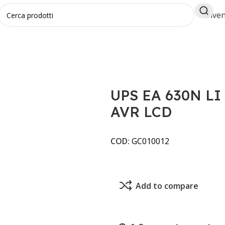
Diven
IDALE 3KVA AVR LCD
UPS EA 630N L
AVR LCD
COD:
GC010012
Add to compare