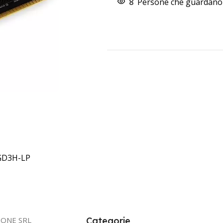
8
Persone che guardano 
GD3H-LP
IONE SRL
Categorie