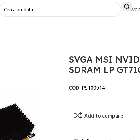
Diven
IDIA GT710 2GB DDR3-SDRAM LP GT710-2GD3H-LP
SVGA MSI NVID
SDRAM LP GT71
COD:
PS100014
Add to compare