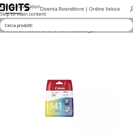
Skip to navigation
Diventa Rivenditore |
Ordine Veloce
Skip to main content
Home
CONSUMABILE ORIGINALE
INK JET